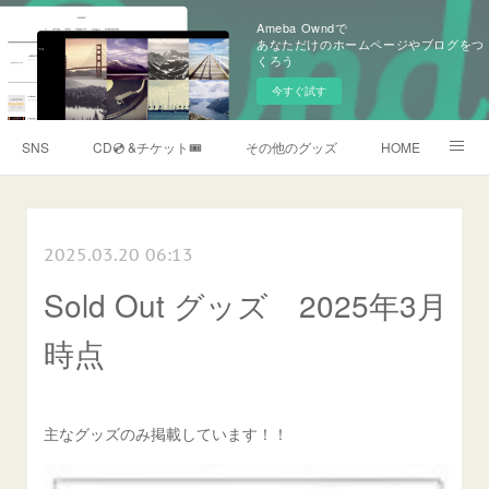
Ameba Owndで
あなただけのホームページやブログをつ
くろう
今すぐ試す
SNS
CD💿 &チケット🎟️
その他のグッズ
HOME
SOLD OUT GOODS
2025.03.20 06:13
Sold Out グッズ 2025年3月
時点
主なグッズのみ掲載しています！！