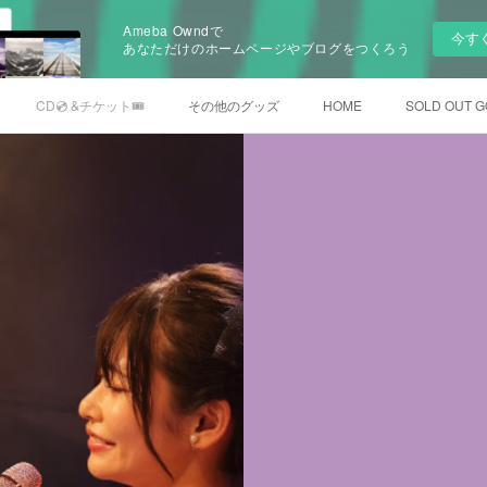
Ameba Owndで
今す
あなただけのホームページやブログをつくろう
CD💿 &チケット🎟️
その他のグッズ
HOME
SOLD OUT 